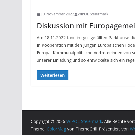
NEWS
30. November 2022
WIPOL Steiermark
Diskussion mit Europagemei
Am 18.11.2022 fand im gut gefüllten Parkhouse die
In Kooperation mit den Jungen Europäischen Föder
Europa. Kommunalpolitische Vertreter:innen von 
unserer Einladung und so entwickelte sich ein rege
Weiterlesen
Copyright © 2026
WIPOL Steiermark
. Alle Rechte vor
Theme:
ColorMag
von ThemeGrill. Präsentiert von
Wo