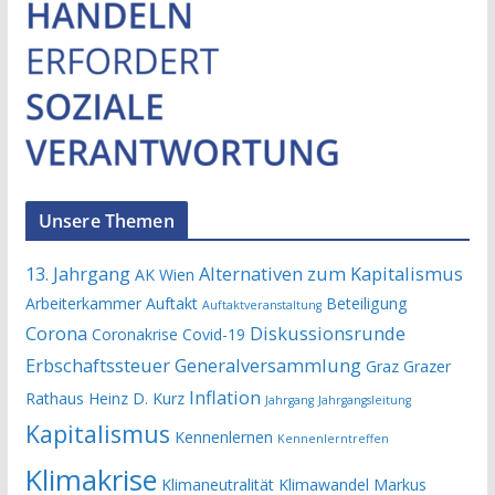
Unsere Themen
13. Jahrgang
Alternativen zum Kapitalismus
AK Wien
Arbeiterkammer
Auftakt
Beteiligung
Auftaktveranstaltung
Corona
Diskussionsrunde
Coronakrise
Covid-19
Erbschaftssteuer
Generalversammlung
Graz
Grazer
Inflation
Rathaus
Heinz D. Kurz
Jahrgang
Jahrgangsleitung
Kapitalismus
Kennenlernen
Kennenlerntreffen
Klimakrise
Klimaneutralität
Klimawandel
Markus