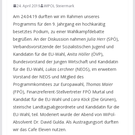
24. April 2019
WIPOL Steiermark
Am 24.04.19 durften wir im Rahmen unseres
Programms für den 9. Jahrgang ein hochkarätig
besetztes Podium, zu einer Wahlkampfdebatte
begrüßen. An der Diskussion nahmen
Julia Herr
(SPÖ),
Verbandsvorsitzende der Sozialistischen Jugend und
Kandidatin für die EU-Wahl,
Anita Höller
(ÖVP),
Bundesvorstand der Jungen Wirtschaft und Kandidatin
für die EU-Wahl,
Lukas Lerchner
(NEOS), im erweitern
Vorstand der NEOS und Mitglied des
Programmkomitees zur Europawahl,
Thomas Maier
(FPÖ), Finanzreferent-Stellvertreter FPÖ Murtal und
Kandidat für die EU-Wahl und
Lara Köck
(Die Grünen),
steirische Landtagsabgeordnete und Kandidatin für die
EU-Wahl, teil. Moderiert wurde der Abend von WiPol-
Absolvent Dr. David Gulda. Als Austragungsort durften
wir das Cafe Eleven nutzen.