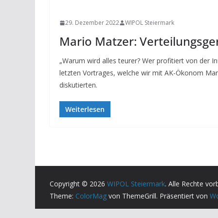
NEWS
29. Dezember 2022
WIPOL Steiermark
Mario Matzer: Verteilungsger
„Warum wird alles teurer? Wer profitiert von der I
letzten Vortrages, welche wir mit AK-Ökonom Mar
diskutierten.
Weiterlesen
Copyright © 2026
WIPOL Steiermark
. Alle Rechte vor
Theme:
ColorMag
von ThemeGrill. Präsentiert von
Wo