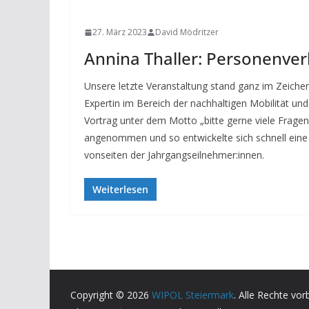
NEWS
27. März 2023
David Mödritzer
Annina Thaller: Personenve
Unsere letzte Veranstaltung stand ganz im Zeiche
Expertin im Bereich der nachhaltigen Mobilität und
Vortrag unter dem Motto „bitte gerne viele Frage
angenommen und so entwickelte sich schnell eine 
vonseiten der Jahrgangseilnehmer:innen.
Weiterlesen
Copyright © 2026
WIPOL Steiermark
. Alle Rechte vor