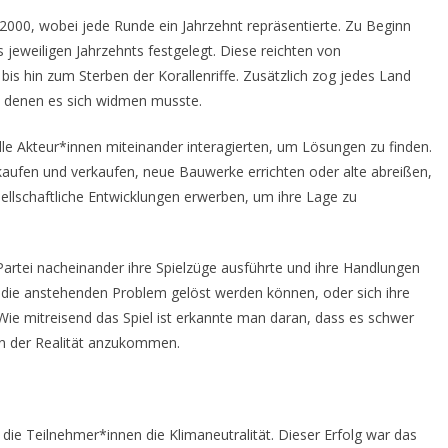
 2000, wobei jede Runde ein Jahrzehnt repräsentierte. Zu Beginn
jeweiligen Jahrzehnts festgelegt. Diese reichten von
s hin zum Sterben der Korallenriffe. Zusätzlich zog jedes Land
nd denen es sich widmen musste.
le Akteur*innen miteinander interagierten, um Lösungen zu finden.
kaufen und verkaufen, neue Bauwerke errichten oder alte abreißen,
ellschaftliche Entwicklungen erwerben, um ihre Lage zu
 Partei nacheinander ihre Spielzüge ausführte und ihre Handlungen
b die anstehenden Problem gelöst werden können, oder sich ihre
 Wie mitreisend das Spiel ist erkannte man daran, dass es schwer
 in der Realität anzukommen.
die Teilnehmer*innen die Klimaneutralität. Dieser Erfolg war das