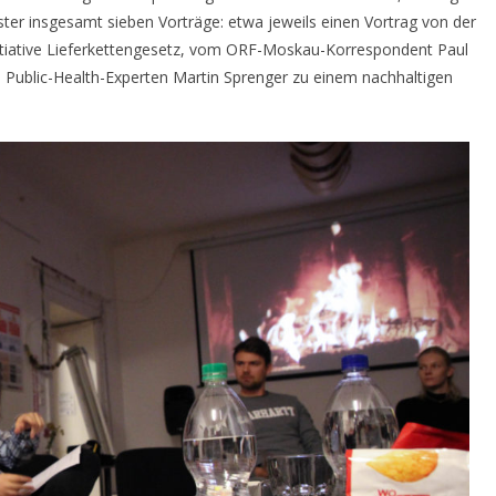
ter insgesamt sieben Vorträge: etwa jeweils einen Vortrag von der
nitiative Lieferkettengesetz, vom ORF-Moskau-Korrespondent Paul
m Public-Health-Experten Martin Sprenger zu einem nachhaltigen