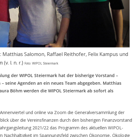
 Matthias Salomon, Raffael Reithofer, Felix Kampus und
v. l. n. r.)
Foto: WIPOL Steiermark
lung der WIPOL Steiermark hat der bisherige Vorstand –
ch – seine Agenden an ein neues Team abgegeben. Matthias
Laura Böhm werden die WIPOL Steiermark ab sofort als
Annenviertel und online via Zoom die Generalversammlung der
ick über die Vereinsfinanzen durch den bisherigen Finanzvorstand
r Jahrgangsleitung 2021/22 das Programm des aktuellen WIPOL-
 um Nachhaltigkeit im Spannungsfeld zwischen Ökonomie, Ökologie