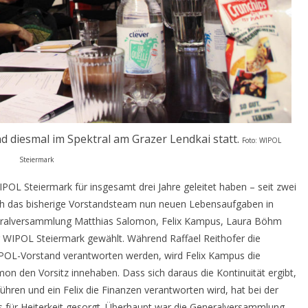
 diesmal im Spektral am Grazer Lendkai statt.
Foto: WIPOL
Steiermark
OL Steiermark für insgesamt drei Jahre geleitet haben – seit zwei
ich das bisherige Vorstandsteam nun neuen Lebensaufgaben in
neralversammlung Matthias Salomon, Felix Kampus, Laura Böhm
r WIPOL Steiermark gewählt. Während Raffael Reithofer die
IPOL-Vorstand verantworten werden, wird Felix Kampus die
n den Vorsitz innehaben. Dass sich daraus die Kontinuität ergibt,
ühren und ein Felix die Finanzen verantworten wird, hat bei der
für Heiterkeit gesorgt. Überhaupt war die Generalversammlung