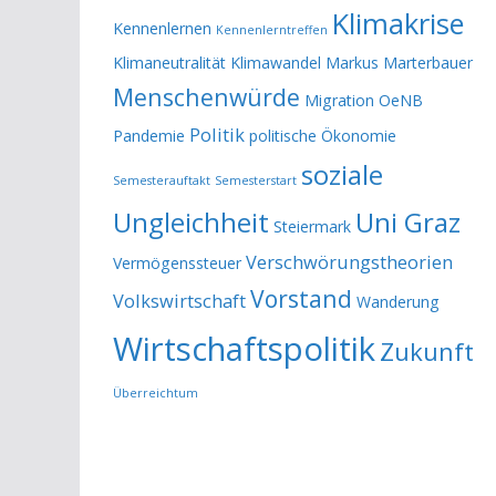
Klimakrise
Kennenlernen
Kennenlerntreffen
Klimaneutralität
Klimawandel
Markus Marterbauer
Menschenwürde
Migration
OeNB
Politik
Pandemie
politische Ökonomie
soziale
Semesterauftakt
Semesterstart
Ungleichheit
Uni Graz
Steiermark
Verschwörungstheorien
Vermögenssteuer
Vorstand
Volkswirtschaft
Wanderung
Wirtschaftspolitik
Zukunft
Überreichtum